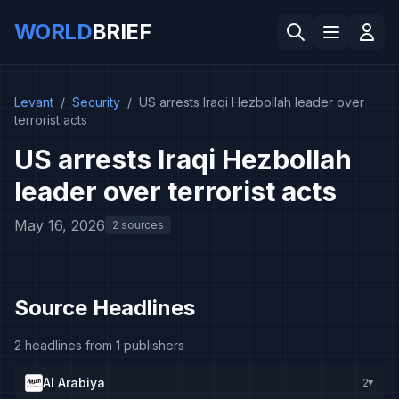
WORLD
BRIEF
Levant
/
Security
/
US arrests Iraqi Hezbollah leader over
terrorist acts
US arrests Iraqi Hezbollah
leader over terrorist acts
May 16, 2026
2 sources
Source Headlines
2 headlines from 1 publishers
Al Arabiya
2
▸