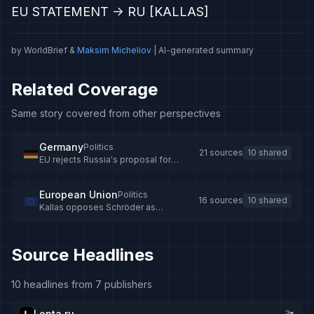
EU STATEMENT -> RU [KALLAS]
by WorldBrief &
Maksim Micheliov
| AI-generated summary
Related Coverage
Same story covered from other perspectives
Germany
Politics
21 sources
10 shared
EU rejects Russia's proposal for
Schröder as Ukraine mediator
European Union
Politics
16 sources
10 shared
Kallas opposes Schröder as
negotiator with Russia
Source Headlines
10 headlines from 7 publishers
Lenta.ru
3