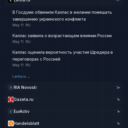
▸
В Госдуме обвинили Каллас в желании помешать
завершению украинского конфликта
May 11
RU
Каллас заявила о возрастающем влиянии России
May 11
RU
Каллас оценила вероятность участия Шредера в
переговорах с Россией
May 11
RU
Lenta.ru
→
RIA Novosti
2
▸
R
Gazeta.ru
1
▸
EurActiv
1
▸
E
Handelsblatt
1
▸