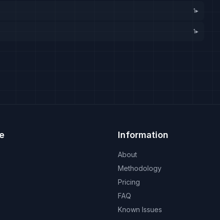
1
▸
1
▸
e
Information
About
Methodology
Pricing
FAQ
Known Issues