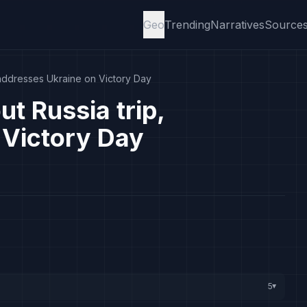
Geo
Trending
Narratives
Source
 addresses Ukraine on Victory Day
t Russia trip,
 Victory Day
5
▸