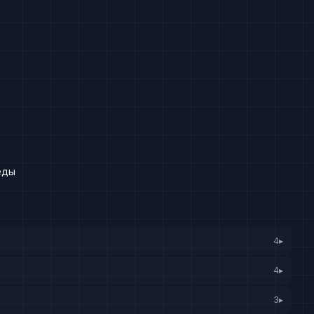
еды
4
▸
4
▸
3
▸