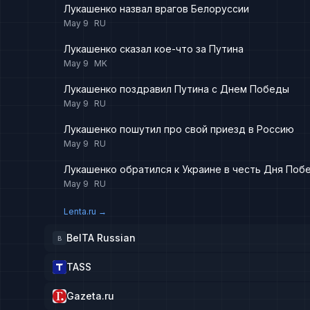
Лукашенко назвал врагов Белоруссии
May 9
RU
Лукашенко сказал кое-что за Путина
May 9
MK
Лукашенко поздравил Путина с Днем Победы
May 9
RU
Лукашенко пошутил про свой приезд в Россию
May 9
RU
Лукашенко обратился к Украине в честь Дня Поб
May 9
RU
Lenta.ru
→
BelTA Russian
B
TASS
Gazeta.ru