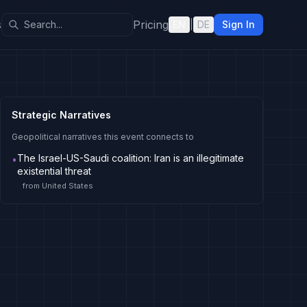
s
Pricing
EN
|
DE
Sign In
Strategic Narratives
Geopolitical narratives this event connects to
The Israel-US-Saudi coalition: Iran is an illegitimate
•
existential threat
from
United States