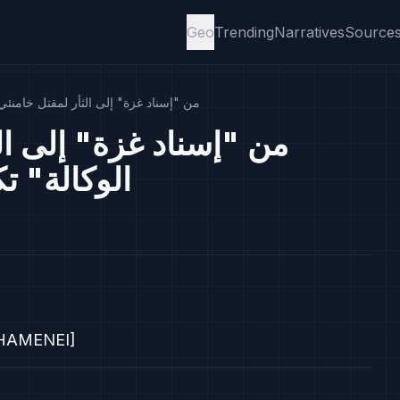
Geo
Trending
Narratives
Source
من "إسناد غزة" إلى الثأر لمقتل خامنئي
من "إسناد غزة" إلى ال
الوكالة" ت
HAMENEI]